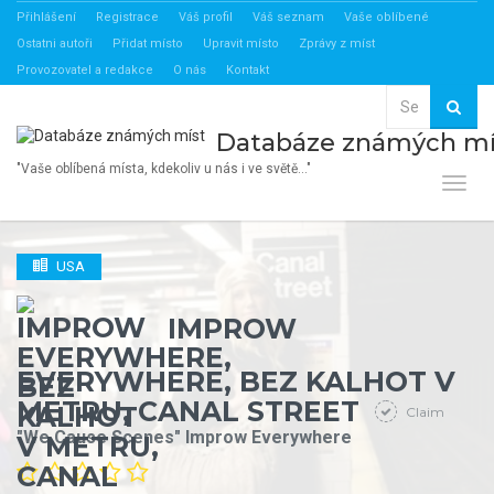
Přihlášení
Registrace
Váš profil
Váš seznam
Vaše oblíbené
Ostatni autoři
Přidat místo
Upravit místo
Zprávy z míst
Provozovatel a redakce
O nás
Kontakt
Databáze známých mí
"Vaše oblíbená místa, kdekoliv u nás i ve světě…"
Toggl
USA
IMPROW
EVERYWHERE, BEZ KALHOT V
METRU, CANAL STREET
Claim
"We Cause Scenes" Improw Everywhere