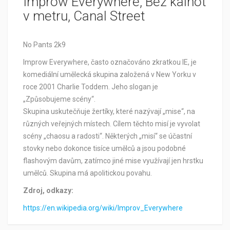
Improw Everywhere, Bez kalhot
v metru, Canal Street
No Pants 2k9
Improw Everywhere, často označováno zkratkou IE, je
komediální umělecká skupina založená v New Yorku v
roce 2001 Charlie Toddem. Jeho slogan je
„Způsobujeme scény“.
Skupina uskutečňuje žertíky, které nazývají „mise“, na
různých veřejných místech. Cílem těchto misí je vyvolat
scény „chaosu a radosti“. Některých „misí“ se účastní
stovky nebo dokonce tisíce umělců a jsou podobné
flashovým davům, zatímco jiné mise využívají jen hrstku
umělců. Skupina má apolitickou povahu.
Zdroj, odkazy:
https://en.wikipedia.org/wiki/Improv_Everywhere