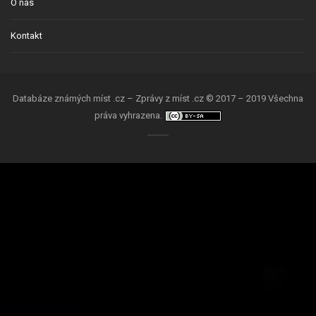
O nás
Kontakt
Databáze známých míst .cz – Zprávy z míst .cz © 2017 – 2019 Všechna
práva vyhrazena.