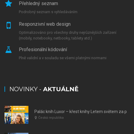
Přehledný seznam
Podrobný seznam s vyhledáváním
Responzivní web design
Optimalizováno pro všechny druhy nejrůznějších zařízení
(mobily, notebooky, netbooky, tablety atd.)
Profesionální kódování
Plně validní a v souladu se všemi platnými normami
NOVINKY -
AKTUÁLNĚ
Palác knih Luxor – křest knihy Letem světem za pár korun
Česká republika