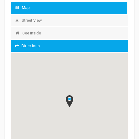
Map
Street View
See Inside
Directions