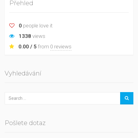
Přehled
0
people love it
1338
views
0.00 / 5
from
0 reviews
Vyhledávání
Pošlete dotaz