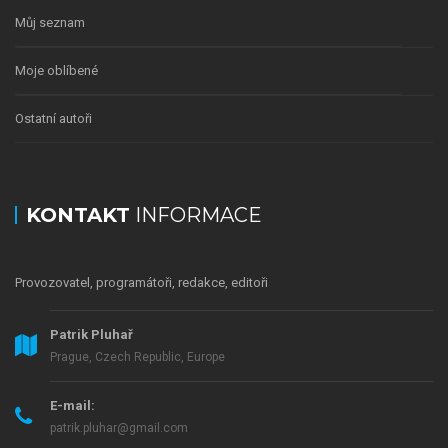
Můj seznam
Moje oblíbené
Ostatní autoři
KONTAKT
INFORMACE
Provozovatel, programátoři, redakce, editoři
Patrik Pluhař
Prague, Czech Republic, Europe
E-mail:
patrik.pluhar@gmail.com