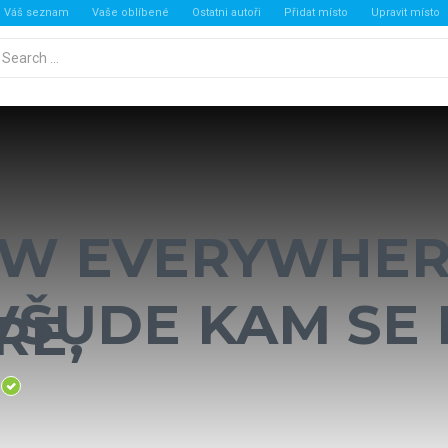
Váš seznam
Vaše oblíbené
Ostatni autoři
Přidat místo
Upravit místo
mých míst
W EVERYWHER
VŠUDE KAM SE 