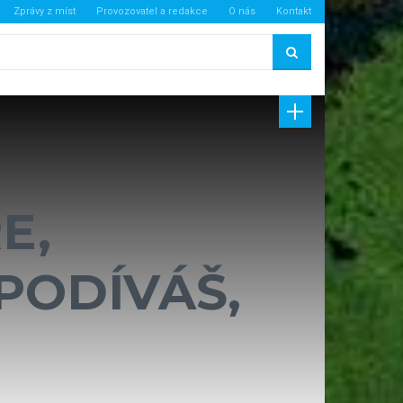
Zprávy z míst
Provozovatel a redakce
O nás
Kontakt
E,
PODÍVÁŠ,