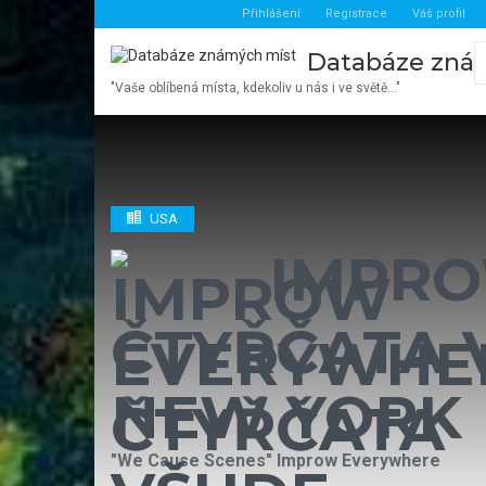
Přihlášení
Registrace
Váš profil
Databáze zná
"Vaše oblíbená místa, kdekoliv u nás i ve světě…"
USA
IMPRO
ČTYŘČATA 
NEW YORK
"We Cause Scenes" Improw Everywhere