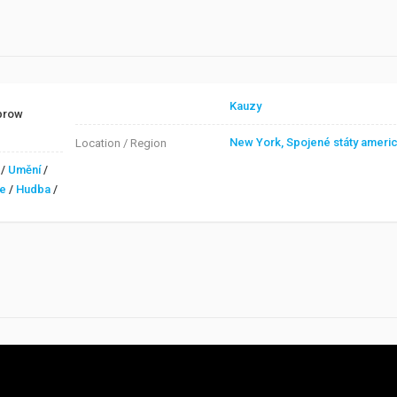
Kauzy
prow
New York, Spojené státy ameri
Location / Region
/
Umění
/
ze
/
Hudba
/