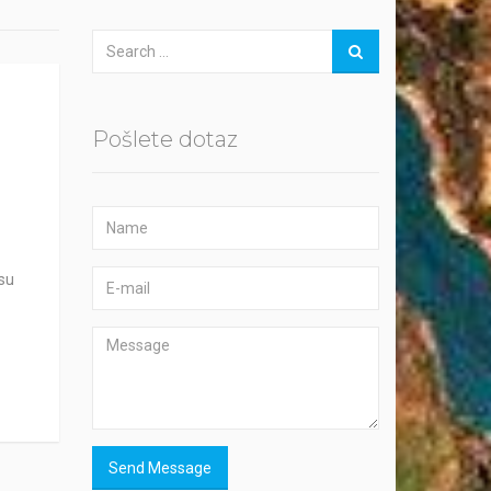
Pošlete dotaz
osu
Send Message