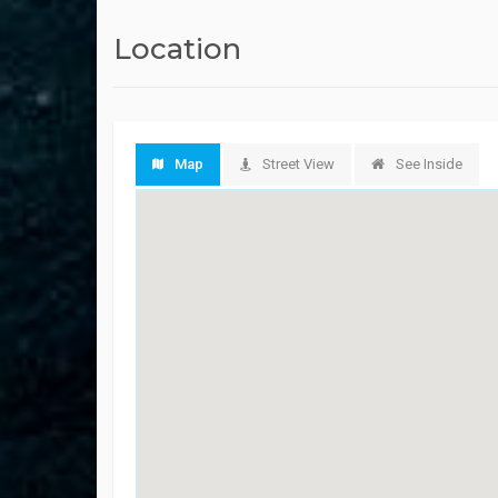
Location
Map
Street View
See Inside