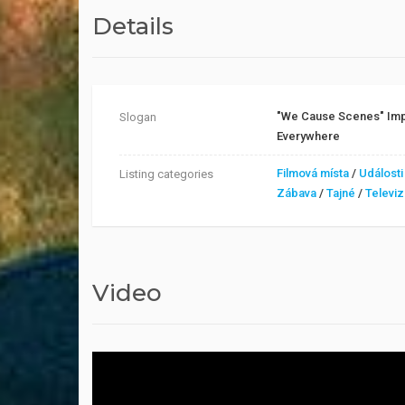
Details
"We Cause Scenes" Im
Slogan
Everywhere
Filmová místa
/
Události
Listing categories
Zábava
/
Tajné
/
Televi
Video