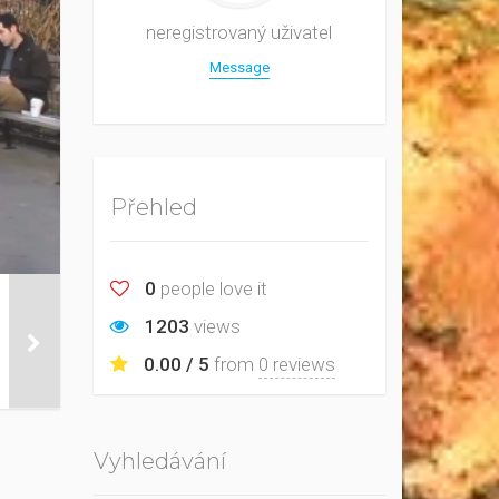
neregistrovaný uživatel
Message
Přehled
0
people love it
1203
views
0.00 / 5
from
0 reviews
Vyhledávání