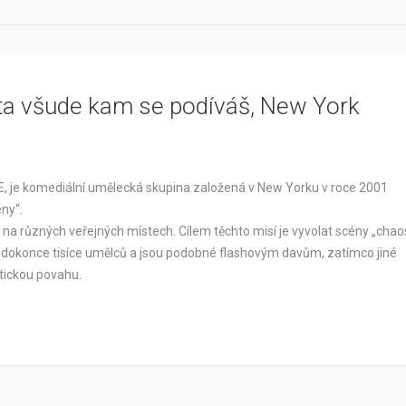
ta všude kam se podíváš, New York
, je komediální umělecká skupina založená v New Yorku v roce 2001
ny“.
, na různých veřejných místech. Cílem těchto misí je vyvolat scény „cha
bo dokonce tisíce umělců a jsou podobné flashovým davům, zatímco jiné
itickou povahu.