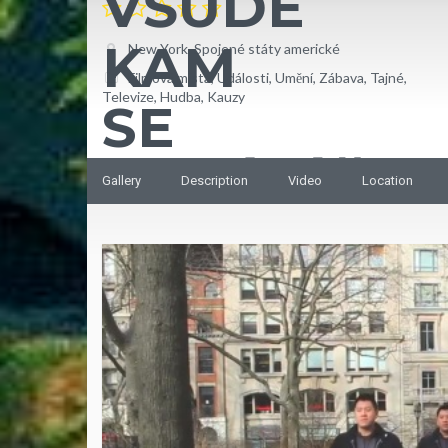
New York, Spojené státy americké
Filmová místa
,
Události
,
Umění
,
Zábava
,
Tajné
,
Televize
,
Hudba
,
Kauzy
Gallery
Description
Video
Location